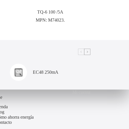
TQ-6 100 /5A
MPN:
M74023.
EC48 250mA
Mi cuenta
de
enda
og
mo ahorra energía
ntacto