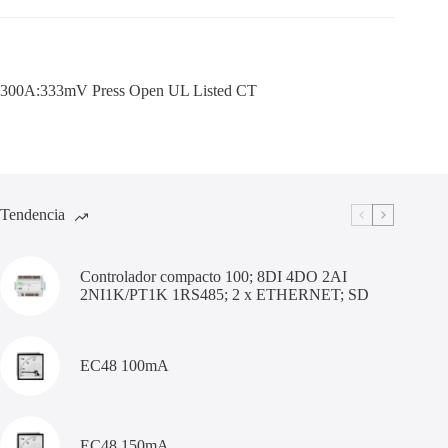
300A:333mV Press Open UL Listed CT
Tendencia
Controlador compacto 100; 8DI 4DO 2AI
2NI1K/PT1K 1RS485; 2 x ETHERNET; SD
EC48 100mA
EC48 150mA