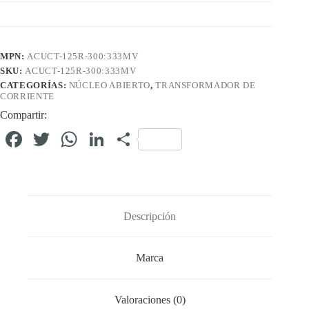
MPN:
ACUCT-125R-300:333MV
SKU:
ACUCT-125R-300:333MV
CATEGORÍAS:
NÚCLEO ABIERTO
,
TRANSFORMADOR DE
CORRIENTE
Compartir:
Fa
T
W
Li
C
ce
wi
ha
nk
o
bo
tte
ts
ed
m
ok
r
A
In
pa
Descripción
pp
rti
r
Marca
Valoraciones (0)