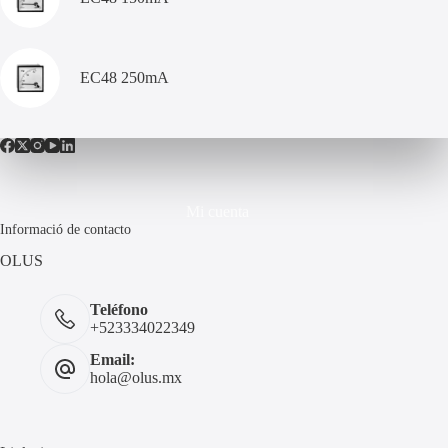
EC48 250mA
Mi cuenta
Informació de contacto
OLUS
Teléfono
+523334022349
Email:
hola@olus.mx