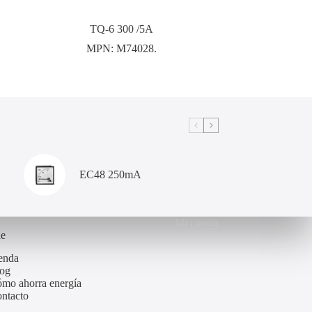
TQ-6 300 /5A
MPN:
M74028.
EC48 250mA
Mi cuenta
de
enda
og
mo ahorra energía
ntacto