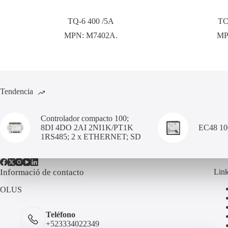
TQ-6 400 /5A
TC
MPN:
M7402A.
MP
Tendencia
Controlador compacto 100;
8DI 4DO 2AI 2NI1K/PT1K
EC48 1
1RS485; 2 x ETHERNET; SD
Informació de contacto
Link
OLUS
Teléfono
+523334022349