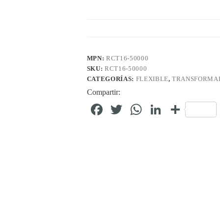
MPN:
RCT16-50000
SKU:
RCT16-50000
CATEGORÍAS:
FLEXIBLE
,
TRANSFORMAD
Compartir:
Fa
T
W
Li
C
ce
wi
ha
nk
o
bo
tte
ts
ed
m
ok
r
A
In
pa
pp
rti
r