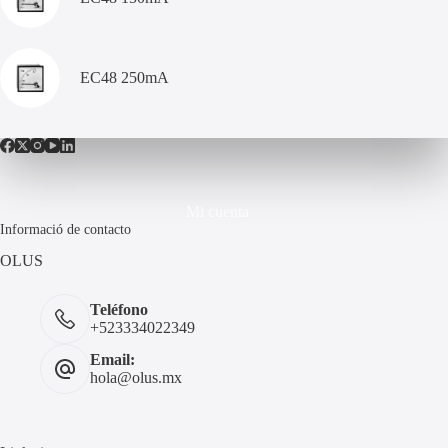
EC48 250mA
Mi cuenta
Informació de contacto
OLUS
Teléfono
+523334022349
Email:
hola@olus.mx