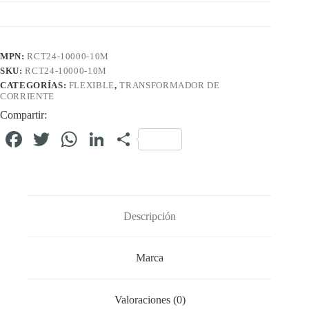
MPN:
RCT24-10000-10M
SKU:
RCT24-10000-10M
CATEGORÍAS:
FLEXIBLE
,
TRANSFORMADOR DE
CORRIENTE
Compartir:
Fa
T
W
Li
C
ce
wi
ha
nk
o
bo
tte
ts
ed
m
ok
r
A
In
pa
Descripción
pp
rti
r
Marca
Valoraciones (0)