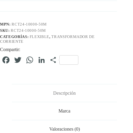
MPN:
RCT24-10000-50M
SKU:
RCT24-10000-50M
CATEGORÍAS:
FLEXIBLE
,
TRANSFORMADOR DE
CORRIENTE
Compartir:
Fa
T
W
Li
C
ce
wi
ha
nk
o
bo
tte
ts
ed
m
ok
r
A
In
pa
Descripción
pp
rti
r
Marca
Valoraciones (0)