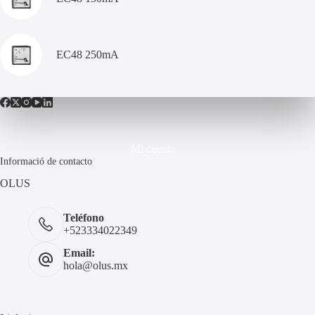
EC48 250mA
Mi cuenta
Informació de contacto
OLUS
Teléfono
+523334022349
Email:
hola@olus.mx