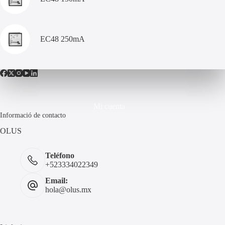
EC48 250mA
Mi cuenta
Informació de contacto
OLUS
Teléfono
+523334022349
Email:
hola@olus.mx