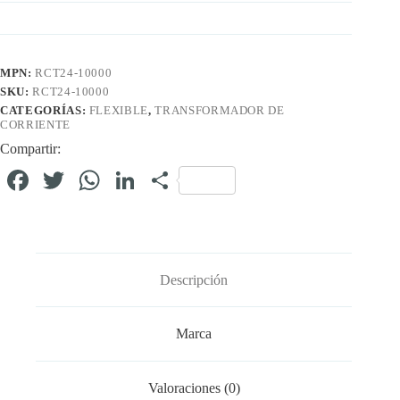
MPN:
RCT24-10000
SKU:
RCT24-10000
CATEGORÍAS:
FLEXIBLE
,
TRANSFORMADOR DE
CORRIENTE
Compartir:
Fa
T
W
Li
C
ce
wi
ha
nk
o
bo
tte
ts
ed
m
ok
r
A
In
pa
Descripción
pp
rti
r
Marca
Valoraciones (0)