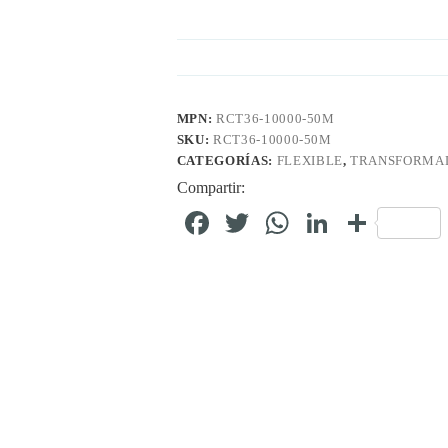
MPN:
RCT36-10000-50M
SKU:
RCT36-10000-50M
CATEGORÍAS:
FLEXIBLE
,
TRANSFORMAD
Compartir:
Fa
T
W
Li
C
ce
wi
ha
nk
o
bo
tte
ts
ed
m
ok
r
A
In
pa
pp
rti
r