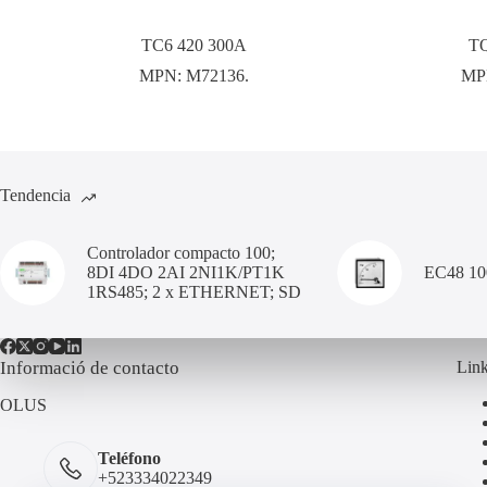
TC6 420 300A
TQ
MPN:
M72136.
MP
Tendencia
Controlador compacto 100;
8DI 4DO 2AI 2NI1K/PT1K
EC48 1
1RS485; 2 x ETHERNET; SD
Informació de contacto
Link
OLUS
Teléfono
+523334022349