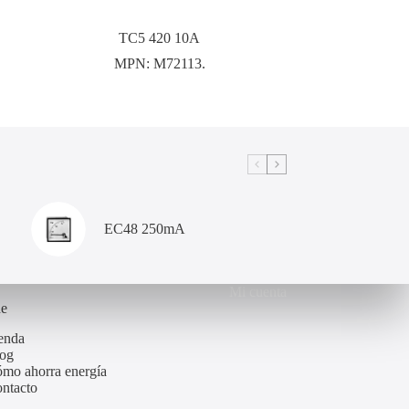
TC5 420 10A
MPN:
M72113.
EC48 250mA
Mi cuenta
de
enda
og
mo ahorra energía
ntacto