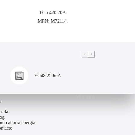
TC5 420 20A
MPN:
M72114.
EC48 250mA
Mi cuenta
de
enda
og
mo ahorra energía
ntacto