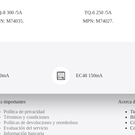
-8 300 /5A
TQ-6 250 /5A
N:
M74035.
MPN:
M74027.
00mA
EC48 150mA
s importantes
Acerca 
Política de privacidad
Ti
Términos y condiciones
Bl
Políticas de devoluciones y reembolsos
Có
Evaluación del servicio
Co
Información bancaria