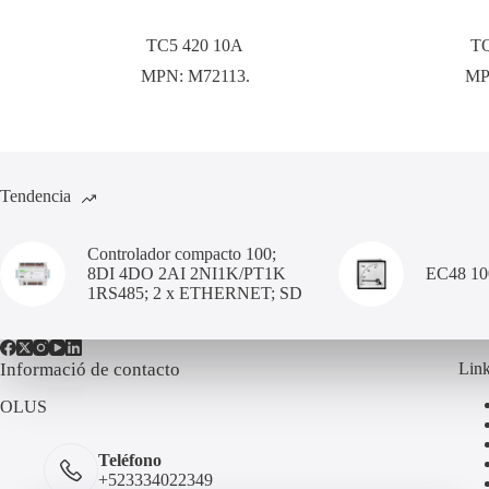
TC5 420 10A
TQ
MPN:
M72113.
MP
Tendencia
Controlador compacto 100;
8DI 4DO 2AI 2NI1K/PT1K
EC48 1
1RS485; 2 x ETHERNET; SD
Informació de contacto
Link
OLUS
Teléfono
+523334022349