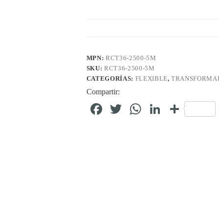
MPN:
RCT36-2500-5M
SKU:
RCT36-2500-5M
CATEGORÍAS:
FLEXIBLE
,
TRANSFORMAD
Compartir:
Fa
T
W
Li
C
ce
wi
ha
nk
o
bo
tte
ts
ed
m
ok
r
A
In
pa
pp
rti
r