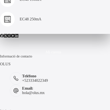
EC48 250mA
Mi cuenta
Informació de contacto
OLUS
Teléfono
+523334022349
Email:
hola@olus.mx