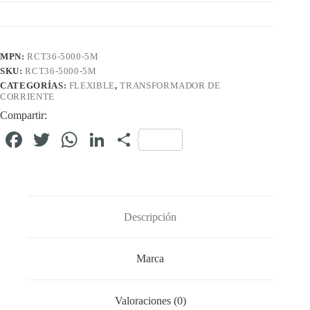
MPN:
RCT36-5000-5M
SKU:
RCT36-5000-5M
CATEGORÍAS:
FLEXIBLE
,
TRANSFORMADOR DE
CORRIENTE
Compartir:
Fa
T
W
Li
C
ce
wi
ha
nk
o
bo
tte
ts
ed
m
ok
r
A
In
pa
Descripción
pp
rti
r
Marca
Valoraciones (0)