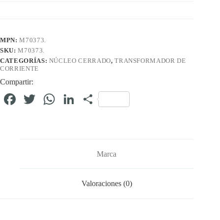
MPN:
M70373.
SKU:
M70373.
CATEGORÍAS:
NÚCLEO CERRADO
,
TRANSFORMADOR DE
CORRIENTE
Compartir:
Fa
T
W
Li
C
ce
wi
ha
nk
o
bo
tte
ts
ed
m
ok
r
A
In
pa
Marca
pp
rti
r
Valoraciones (0)