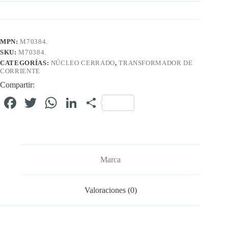
MPN:
M70384.
SKU:
M70384.
CATEGORÍAS:
NÚCLEO CERRADO
,
TRANSFORMADOR DE
CORRIENTE
Compartir:
Fa
T
W
Li
C
ce
wi
ha
nk
o
bo
tte
ts
ed
m
ok
r
A
In
pa
Marca
pp
rti
r
Valoraciones (0)