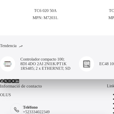
TC6 020 50A
TC
MPN:
M72031.
MP
Tendencia
Controlador compacto 100;
8DI 4DO 2AI 2NI1K/PT1K
EC48 1
1RS485; 2 x ETHERNET; SD
Informació de contacto
Link
OLUS
Teléfono
+523334022349