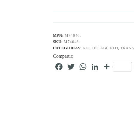
MPN:
M74046.
SKU:
M74046.
CATEGORÍAS:
NÚCLEO ABIERTO
,
TRANS
Compartir:
Fa
T
W
Li
C
ce
wi
ha
nk
o
bo
tte
ts
ed
m
ok
r
A
In
pa
pp
rti
r