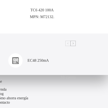
TC6 420 100A
MPN:
M72132.
EC48 250mA
Mi cuenta
de
enda
og
mo ahorra energía
ntacto