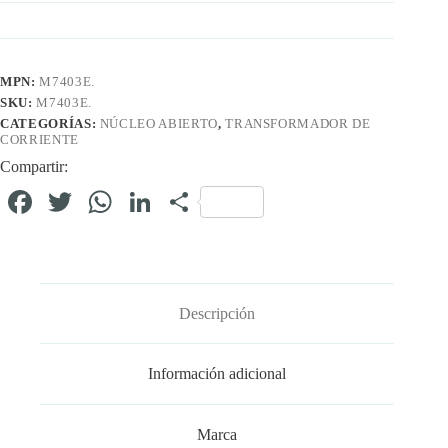
MPN:
M7403E.
SKU:
M7403E.
CATEGORÍAS:
NÚCLEO ABIERTO
,
TRANSFORMADOR DE
CORRIENTE
Compartir:
Fa
T
W
Li
C
ce
wi
ha
nk
o
bo
tte
ts
ed
m
ok
r
A
In
pa
Descripción
pp
rti
r
Información adicional
Marca