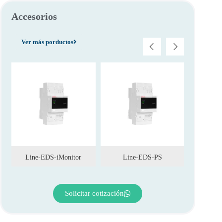
Accesorios
Ver más porductos
Line-EDS-iMonitor
Line-EDS-PS
Line
Solicitar cotización