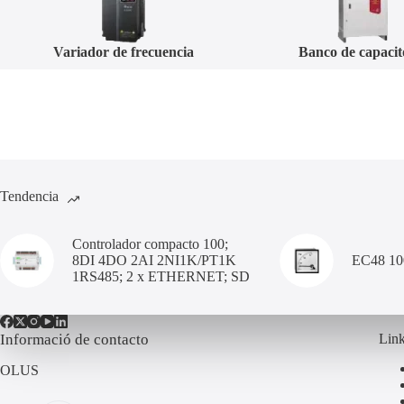
Banco de capacitores
Analizador de r
Tendencia
Controlador compacto 100;
8DI 4DO 2AI 2NI1K/PT1K
EC48 1
1RS485; 2 x ETHERNET; SD
Informació de contacto
Link
OLUS