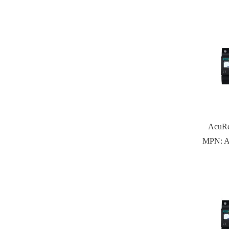
AcuRe
MPN:
A