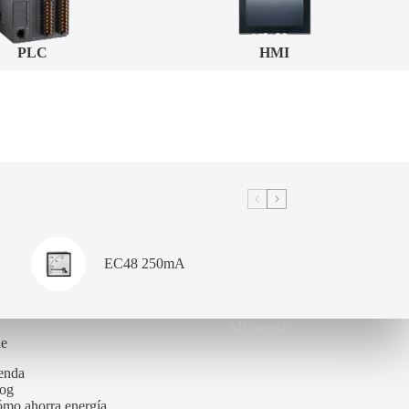
HMI
TC
EC48 250mA
Mi cuenta
de
enda
og
mo ahorra energía