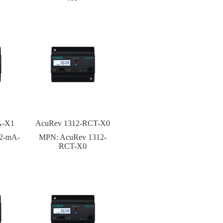
A-X1
AcuRev 1312-RCT-X0
2-mA-
MPN:
AcuRev 1312-
RCT-X0