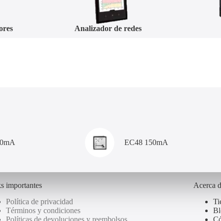
edes
PLC
00mA
EC48 150mA
s importantes
Acerca 
Política de privacidad
Ti
Términos y condiciones
Bl
Políticas de devoluciones y reembolsos
Có