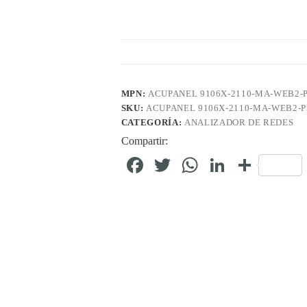
MPN:
ACUPANEL 9106X-2110-MA-WEB2-
SKU:
ACUPANEL 9106X-2110-MA-WEB2-P
CATEGORÍA:
ANALIZADOR DE REDES
Compartir:
Fa
T
W
Li
C
ce
wi
ha
nk
o
bo
tte
ts
ed
m
ok
r
A
In
pa
pp
rti
r