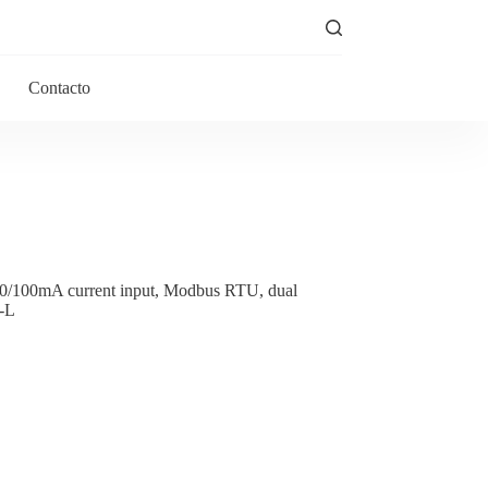
Contacto
80/100mA current input, Modbus RTU, dual
L-L