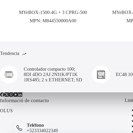
MYeBOX-1500-4G + 3 CPRG-500
MYeBOX-1
MPN:
M844550000A00
MP
Tendencia
Controlador compacto 100;
8DI 4DO 2AI 2NI1K/PT1K
EC48 1
1RS485; 2 x ETHERNET; SD
Informació de contacto
Link
OLUS
Teléfono
+523334022349