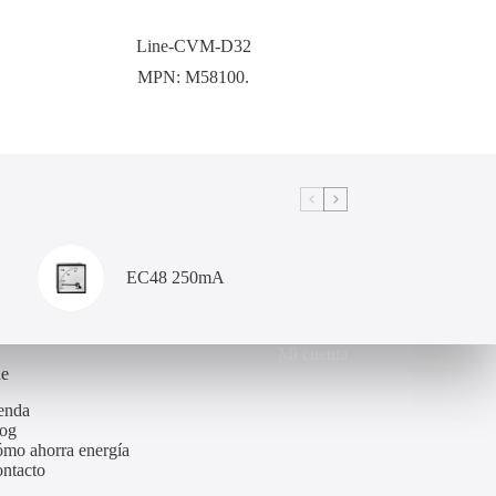
Line-CVM-D32
MPN:
M58100.
EC48 250mA
Mi cuenta
de
enda
og
mo ahorra energía
ntacto