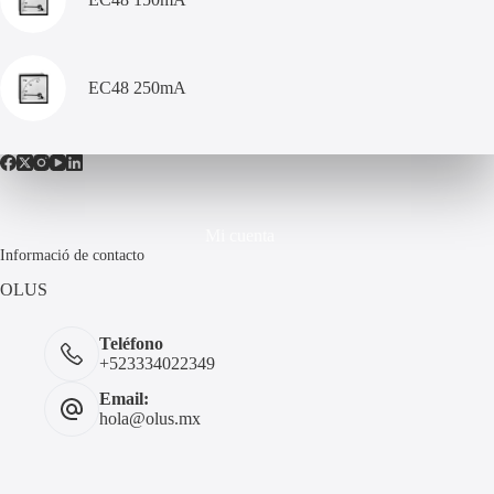
EC48 250mA
Mi cuenta
Informació de contacto
OLUS
Teléfono
+523334022349
Email:
hola@olus.mx