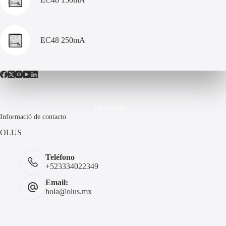
EC48 250mA
Mi cuenta
Informació de contacto
OLUS
Teléfono
+523334022349
Email:
hola@olus.mx