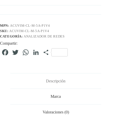
MPN:
ACUVIM-CL-M-5A-P1V4
SKU:
ACUVIM-CL-M-5A-P1V4
CATEGORÍA:
ANALIZADOR DE REDES
Compartir:
Fa
T
W
Li
C
ce
wi
ha
nk
o
bo
tte
ts
ed
m
ok
r
A
In
pa
Descripción
pp
rti
r
Marca
Valoraciones (0)