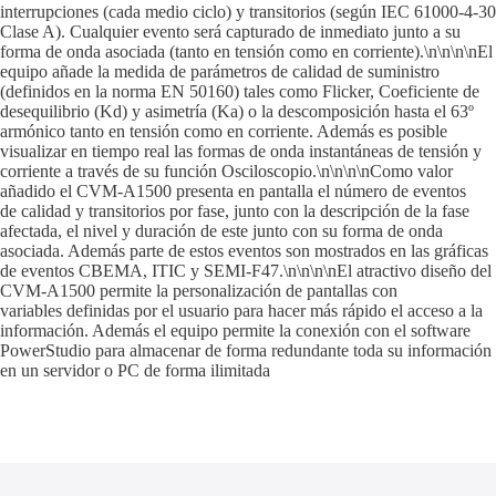
interrupciones (cada medio ciclo) y transitorios (según IEC 61000-4-30
Clase A). Cualquier evento será capturado de inmediato junto a su
forma de onda asociada (tanto en tensión como en corriente).\n\n\n\nEl
equipo añade la medida de parámetros de calidad de suministro
(definidos en la norma EN 50160) tales como Flicker, Coeficiente de
desequilibrio (Kd) y asimetría (Ka) o la descomposición hasta el 63º
armónico tanto en tensión como en corriente. Además es posible
visualizar en tiempo real las formas de onda instantáneas de tensión y
corriente a través de su función Osciloscopio.\n\n\n\nComo valor
añadido el CVM-A1500 presenta en pantalla el número de eventos
de calidad y transitorios por fase, junto con la descripción de la fase
afectada, el nivel y duración de este junto con su forma de onda
asociada. Además parte de estos eventos son mostrados en las gráficas
de eventos CBEMA, ITIC y SEMI-F47.\n\n\n\nEl atractivo diseño del
CVM-A1500 permite la personalización de pantallas con
variables definidas por el usuario para hacer más rápido el acceso a la
información. Además el equipo permite la conexión con el software
PowerStudio para almacenar de forma redundante toda su información
en un servidor o PC de forma ilimitada