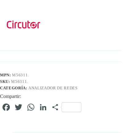
MPN:
M56311.
SKU:
M56311.
CATEGORÍA:
ANALIZADOR DE REDES
Compartir:
Fa
T
W
Li
C
ce
wi
ha
nk
o
bo
tte
ts
ed
m
ok
r
A
In
pa