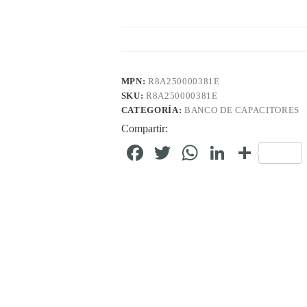
MPN:
R8A250000381E
SKU:
R8A250000381E
CATEGORÍA:
BANCO DE CAPACITORES
Compartir:
Fa
T
W
Li
C
ce
wi
ha
nk
o
bo
tte
ts
ed
m
ok
r
A
In
pa
pp
rti
r