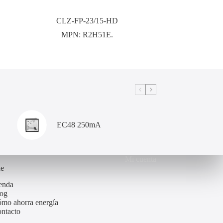
CLZ-FP-23/15-HD
MPN:
R2H51E.
EC48 250mA
Mi cuenta
de
enda
og
mo ahorra energía
ntacto