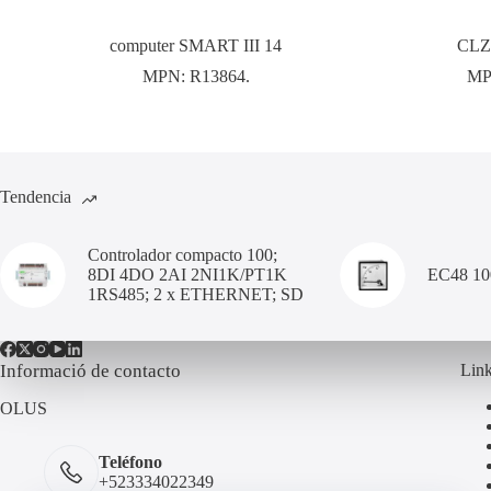
computer SMART III 14
CLZ
MPN:
R13864.
MP
Tendencia
Controlador compacto 100;
8DI 4DO 2AI 2NI1K/PT1K
EC48 1
1RS485; 2 x ETHERNET; SD
Informació de contacto
Link
OLUS
Teléfono
+523334022349