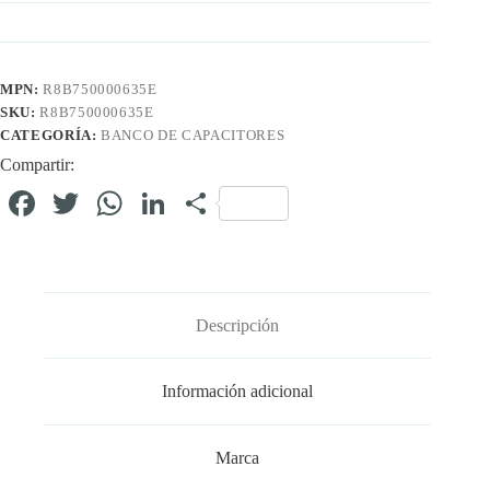
MPN:
R8B750000635E
SKU:
R8B750000635E
CATEGORÍA:
BANCO DE CAPACITORES
Compartir:
Fa
T
W
Li
C
ce
wi
ha
nk
o
bo
tte
ts
ed
m
ok
r
A
In
pa
Descripción
pp
rti
r
Información adicional
Marca