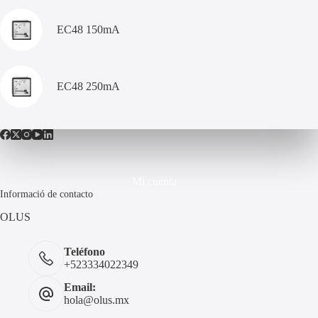
EC48 150mA
EC48 250mA
Mi cuenta
Informació de contacto
OLUS
Teléfono
+523334022349
Email:
hola@olus.mx