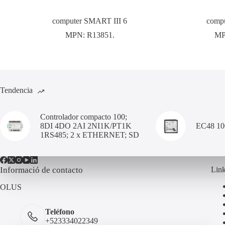
computer SMART III 6
compu
MPN:
R13851.
M
Tendencia
Controlador compacto 100;
8DI 4DO 2AI 2NI1K/PT1K
EC48 1
1RS485; 2 x ETHERNET; SD
Informació de contacto
Link
OLUS
Teléfono
+523334022349