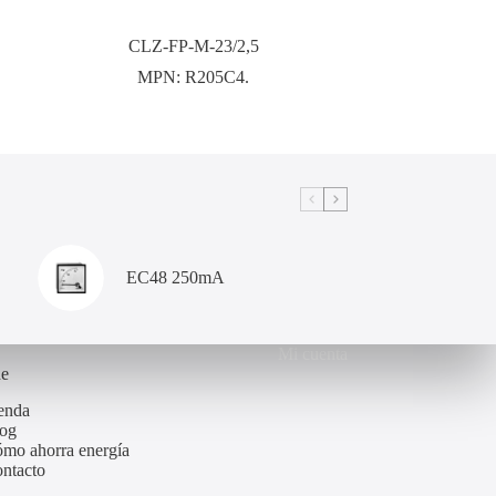
CLZ-FP-M-23/2,5
MPN:
R205C4.
EC48 250mA
Mi cuenta
de
enda
og
mo ahorra energía
ntacto