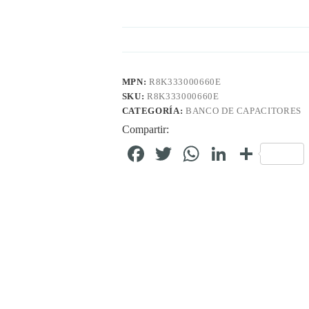
MPN:
R8K333000660E
SKU:
R8K333000660E
CATEGORÍA:
BANCO DE CAPACITORES
Compartir:
Fa
T
W
Li
C
ce
wi
ha
nk
o
bo
tte
ts
ed
m
ok
r
A
In
pa
pp
rti
r