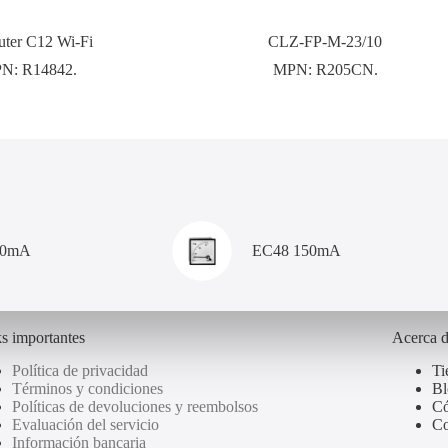
ter C12 Wi-Fi
CLZ-FP-M-23/10
PN:
R14842.
MPN:
R205CN.
00mA
EC48 150mA
s importantes
Acerca 
Política de privacidad
Ti
Términos y condiciones
Bl
Políticas de devoluciones y reembolsos
Có
Evaluación del servicio
Co
Información bancaria