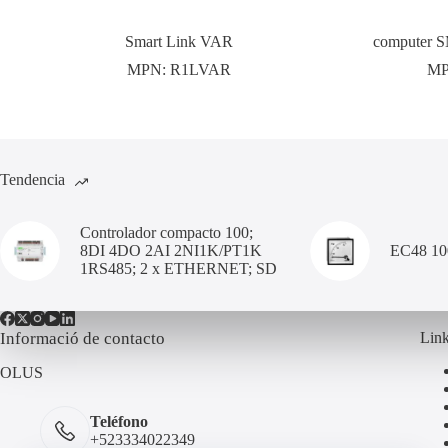
Smart Link VAR
computer 
MPN:
R1LVAR
M
Tendencia
Controlador compacto 100;
8DI 4DO 2AI 2NI1K/PT1K
EC48 1
1RS485; 2 x ETHERNET; SD
Informació de contacto
Link
OLUS
Teléfono
+523334022349