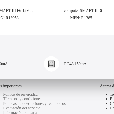
SMART III F6-12Vdc
computer SMART III 6
PN:
R13953.
MPN:
R13851.
00mA
EC48 150mA
s importantes
Acerca 
Política de privacidad
Ti
Términos y condiciones
Bl
Políticas de devoluciones y reembolsos
Có
Evaluación del servicio
Co
Información bancaria