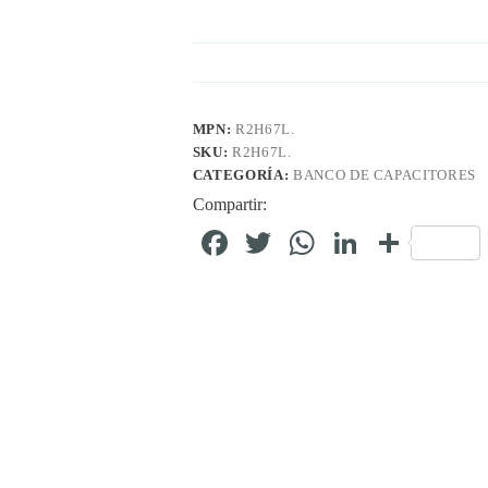
MPN:
R2H67L.
SKU:
R2H67L.
CATEGORÍA:
BANCO DE CAPACITORES
Compartir:
Fa
T
W
Li
C
ce
wi
ha
nk
o
bo
tte
ts
ed
m
ok
r
A
In
pa
pp
rti
r