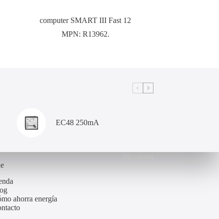
computer SMART III Fast 12
MPN:
R13962.
EC48 250mA
Mi cuenta
de
enda
og
mo ahorra energía
ntacto