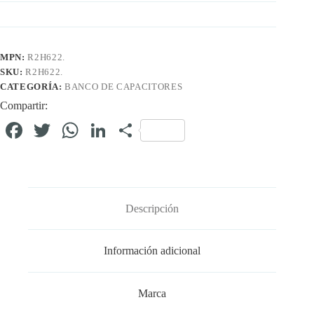
MPN:
R2H622.
SKU:
R2H622.
CATEGORÍA:
BANCO DE CAPACITORES
Compartir:
Fa
T
W
Li
C
ce
wi
ha
nk
o
bo
tte
ts
ed
m
ok
r
A
In
pa
Descripción
pp
rti
r
Información adicional
Marca