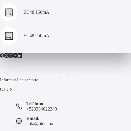
EC48 150mA
EC48 250mA
Mi cuenta
Informació de contacto
OLUS
Teléfono
+523334022349
Email:
hola@olus.mx