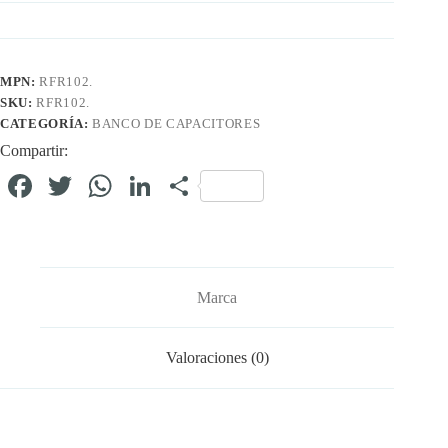
MPN:
RFR102.
SKU:
RFR102.
CATEGORÍA:
BANCO DE CAPACITORES
Compartir:
Fa
T
W
Li
C
ce
wi
ha
nk
o
bo
tte
ts
ed
m
ok
r
A
In
pa
Marca
pp
rti
r
Valoraciones (0)