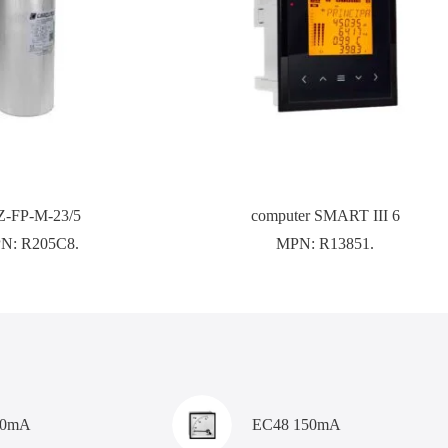
-FP-M-23/5
computer SMART III 6
N:
R205C8.
MPN:
R13851.
00mA
EC48 150mA