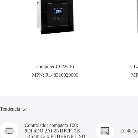
computer C6 Wi-Fi
CLZ
MPN:
R148310020000
MP
Tendencia
Controlador compacto 100;
8DI 4DO 2AI 2NI1K/PT1K
EC48 1
1RS485; 2 x ETHERNET; SD