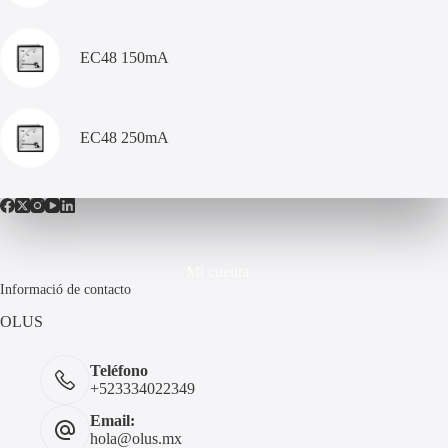
EC48 150mA
EC48 250mA
Mi cuenta
Informació de contacto
OLUS
Teléfono
+523334022349
Email:
hola@olus.mx