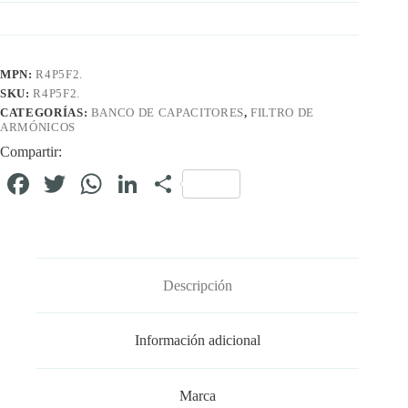
MPN:
R4P5F2.
SKU:
R4P5F2.
CATEGORÍAS:
BANCO DE CAPACITORES
,
FILTRO DE
ARMÓNICOS
Compartir:
Fa
T
W
Li
C
ce
wi
ha
nk
o
bo
tte
ts
ed
m
ok
r
A
In
pa
Descripción
pp
rti
r
Información adicional
Marca