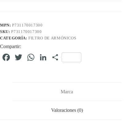
MPN:
P731170017300
SKU:
P731170017300
CATEGORÍA:
FILTRO DE ARMÓNICOS
Compartir:
Fa
T
W
Li
C
ce
wi
ha
nk
o
bo
tte
ts
ed
m
ok
r
A
In
pa
Marca
pp
rti
r
Valoraciones (0)