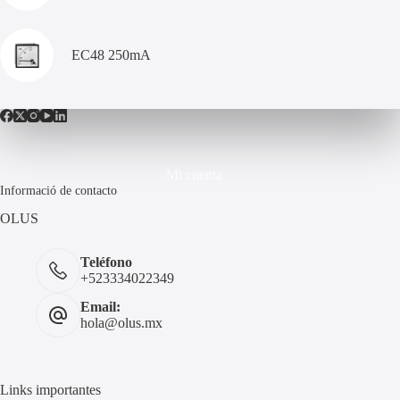
EC48 250mA
Mi cuenta
Informació de contacto
OLUS
Teléfono
+523334022349
Email:
hola@olus.mx
Links importantes