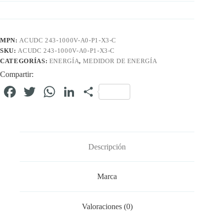
MPN:
ACUDC 243-1000V-A0-P1-X3-C
SKU:
ACUDC 243-1000V-A0-P1-X3-C
CATEGORÍAS:
ENERGÍA
,
MEDIDOR DE ENERGÍA
Compartir:
Fa
T
W
Li
C
ce
wi
ha
nk
o
bo
tte
ts
ed
m
ok
r
A
In
pa
Descripción
pp
rti
r
Marca
Valoraciones (0)