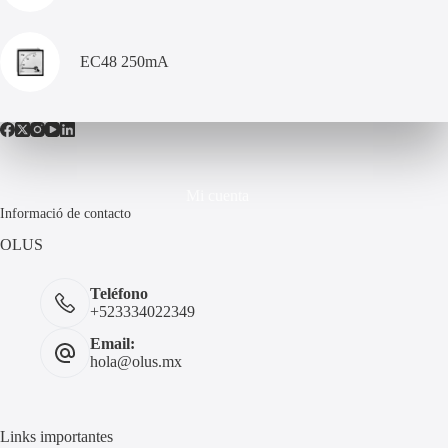
EC48 250mA
Mi cuenta
Informació de contacto
OLUS
Teléfono
+523334022349
Email:
hola@olus.mx
Links importantes