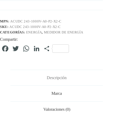
MPN:
ACUDC 243-1000V-A0-P2-X2-C
SKU:
ACUDC 243-1000V-A0-P2-X2-C
CATEGORÍAS:
ENERGÍA
,
MEDIDOR DE ENERGÍA
Compartir:
Fa
T
W
Li
C
ce
wi
ha
nk
o
bo
tte
ts
ed
m
ok
r
A
In
pa
Descripción
pp
rti
r
Marca
Valoraciones (0)