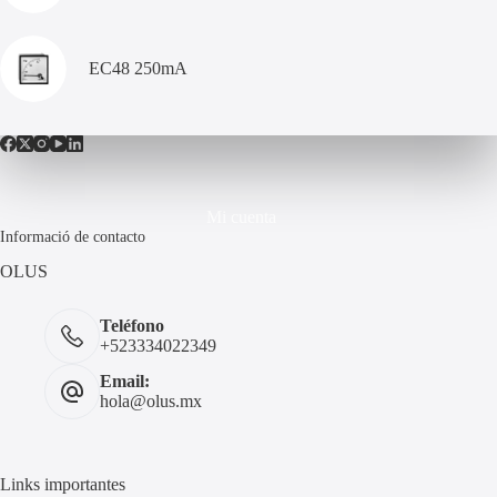
EC48 250mA
Mi cuenta
Informació de contacto
OLUS
Teléfono
+523334022349
Email:
hola@olus.mx
Links importantes