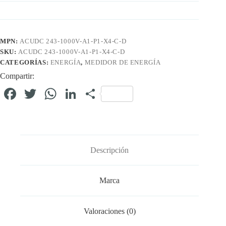
MPN:
ACUDC 243-1000V-A1-P1-X4-C-D
SKU:
ACUDC 243-1000V-A1-P1-X4-C-D
CATEGORÍAS:
ENERGÍA
,
MEDIDOR DE ENERGÍA
Compartir:
Fa
T
W
Li
C
ce
wi
ha
nk
o
bo
tte
ts
ed
m
ok
r
A
In
pa
Descripción
pp
rti
r
Marca
Valoraciones (0)