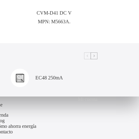
CVM-D41 DC V
MPN:
M5663A.
EC48 250mA
Mi cuenta
de
enda
og
mo ahorra energía
ntacto