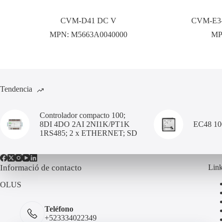
CVM-D41 DC V
CVM-E3-
MPN:
M5663A0040000
MP
Tendencia
Controlador compacto 100;
8DI 4DO 2AI 2NI1K/PT1K
EC48 1
1RS485; 2 x ETHERNET; SD
Informació de contacto
Link
OLUS
Teléfono
+523334022349