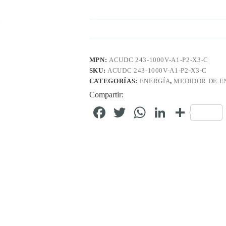
MPN:
ACUDC 243-1000V-A1-P2-X3-C
SKU:
ACUDC 243-1000V-A1-P2-X3-C
CATEGORÍAS:
ENERGÍA
,
MEDIDOR DE E
Compartir:
Fa
T
W
Li
C
ce
wi
ha
nk
o
bo
tte
ts
ed
m
ok
r
A
In
pa
pp
rti
r