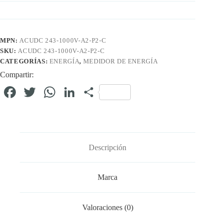
MPN:
ACUDC 243-1000V-A2-P2-C
SKU:
ACUDC 243-1000V-A2-P2-C
CATEGORÍAS:
ENERGÍA
,
MEDIDOR DE ENERGÍA
Compartir:
Fa
T
W
Li
C
ce
wi
ha
nk
o
bo
tte
ts
ed
m
ok
r
A
In
pa
Descripción
pp
rti
r
Marca
Valoraciones (0)