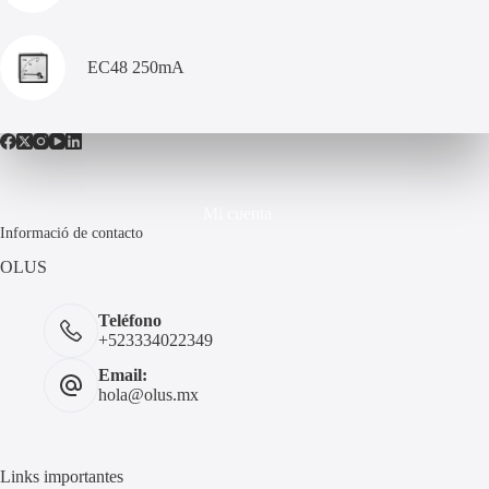
EC48 250mA
Mi cuenta
Informació de contacto
OLUS
Teléfono
+523334022349
Email:
hola@olus.mx
Links importantes