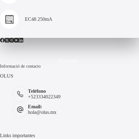
EC48 250mA
Mi cuenta
Informació de contacto
OLUS
Teléfono
+523334022349
Email:
hola@olus.mx
Links importantes