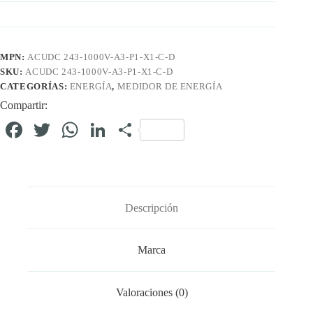
MPN:
ACUDC 243-1000V-A3-P1-X1-C-D
SKU:
ACUDC 243-1000V-A3-P1-X1-C-D
CATEGORÍAS:
ENERGÍA
,
MEDIDOR DE ENERGÍA
Compartir:
Fa
T
W
Li
C
ce
wi
ha
nk
o
bo
tte
ts
ed
m
ok
r
A
In
pa
Descripción
pp
rti
r
Marca
Valoraciones (0)