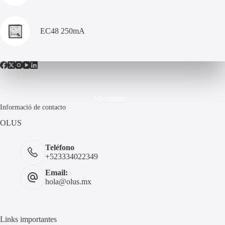
EC48 250mA
Mi cuenta
Informació de contacto
OLUS
Teléfono
+523334022349
Email:
hola@olus.mx
Links importantes