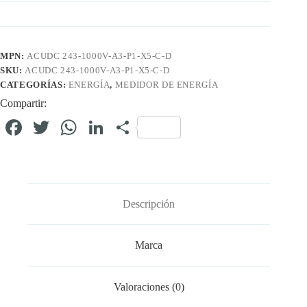
MPN:
ACUDC 243-1000V-A3-P1-X5-C-D
SKU:
ACUDC 243-1000V-A3-P1-X5-C-D
CATEGORÍAS:
ENERGÍA
,
MEDIDOR DE ENERGÍA
Compartir:
Fa
T
W
Li
C
ce
wi
ha
nk
o
bo
tte
ts
ed
m
ok
r
A
In
pa
Descripción
pp
rti
r
Marca
Valoraciones (0)