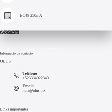
EC48 250mA
Mi cuenta
Informació de contacto
OLUS
Teléfono
+523334022349
Email:
hola@olus.mx
Links importantes