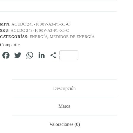
MPN:
ACUDC 243-1000V-A3-P1-X5-C
SKU:
ACUDC 243-1000V-A3-P1-X5-C
CATEGORÍAS:
ENERGÍA
,
MEDIDOR DE ENERGÍA
Compartir:
Fa
T
W
Li
C
ce
wi
ha
nk
o
bo
tte
ts
ed
m
ok
r
A
In
pa
Descripción
pp
rti
r
Marca
Valoraciones (0)