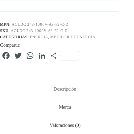
MPN:
ACUDC 243-1000V-A3-P2-C-D
SKU:
ACUDC 243-1000V-A3-P2-C-D
CATEGORÍAS:
ENERGÍA
,
MEDIDOR DE ENERGÍA
Compartir:
Fa
T
W
Li
C
ce
wi
ha
nk
o
bo
tte
ts
ed
m
ok
r
A
In
pa
Descripción
pp
rti
r
Marca
Valoraciones (0)