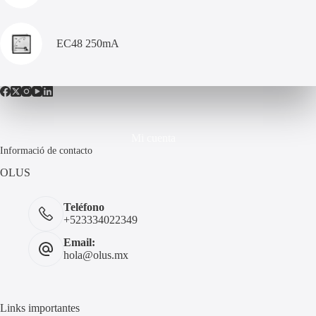
EC48 250mA
Mi cuenta
Informació de contacto
OLUS
Teléfono
+523334022349
Email:
hola@olus.mx
Links importantes