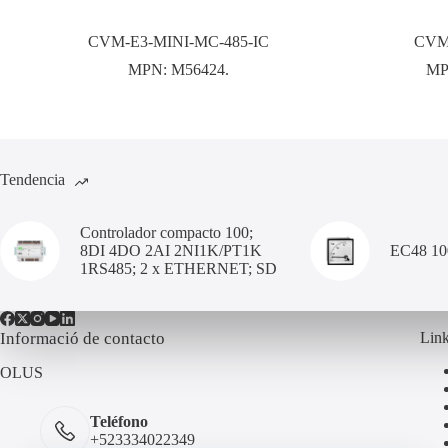
CVM-E3-MINI-MC-485-IC
CVM
MPN:
M56424.
MP
Tendencia
Controlador compacto 100;
8DI 4DO 2AI 2NI1K/PT1K
EC48 1
1RS485; 2 x ETHERNET; SD
Informació de contacto
Link
OLUS
Teléfono
+523334022349