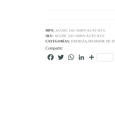
MPN:
ACUDC 243-1000V-A3-P2-X3-C
SKU:
ACUDC 243-1000V-A3-P2-X3-C
CATEGORÍAS:
ENERGÍA
,
MEDIDOR DE E
Compartir:
Fa
T
W
Li
C
ce
wi
ha
nk
o
bo
tte
ts
ed
m
ok
r
A
In
pa
pp
rti
r