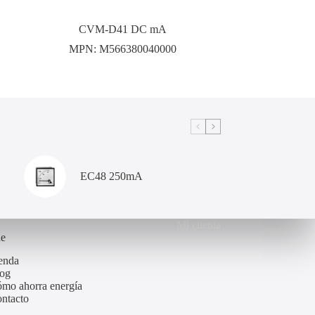
CVM-D41 DC mA
MPN:
M566380040000
EC48 250mA
Mi cuenta
de
enda
og
mo ahorra energía
ntacto