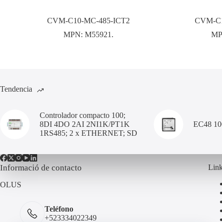
CVM-C10-MC-485-ICT2
CVM-C1
MPN:
M55921.
MP
Tendencia
Controlador compacto 100;
8DI 4DO 2AI 2NI1K/PT1K
EC48 1
1RS485; 2 x ETHERNET; SD
Informació de contacto
Link
OLUS
Teléfono
+523334022349