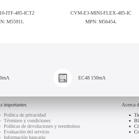
0-ITF-485-ICT2
CVM-E3-MINI-FLEX-485-IC
N:
M55911.
MPN:
M56454.
00mA
EC48 150mA
s importantes
Acerca 
Política de privacidad
Ti
Términos y condiciones
Bl
Políticas de devoluciones y reembolsos
Có
Evaluación del servicio
Co
Información bancaria