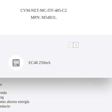
CVM-NET-MC-ITF-485-C2
MPN:
M54B31.
EC48 250mA
Mi cuenta
de
enda
og
mo ahorra energía
ntacto