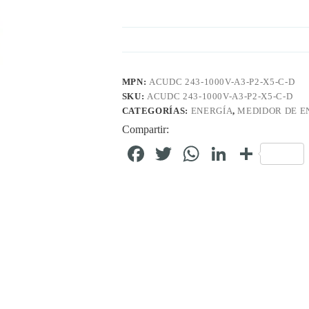
MPN:
ACUDC 243-1000V-A3-P2-X5-C-D
SKU:
ACUDC 243-1000V-A3-P2-X5-C-D
CATEGORÍAS:
ENERGÍA
,
MEDIDOR DE E
Compartir:
Fa
T
W
Li
C
ce
wi
ha
nk
o
bo
tte
ts
ed
m
ok
r
A
In
pa
pp
rti
r