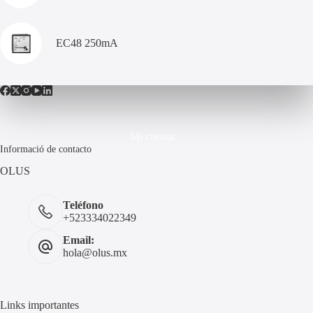
EC48 250mA
Mi cuenta
Informació de contacto
OLUS
Teléfono
+523334022349
Email:
hola@olus.mx
Links importantes