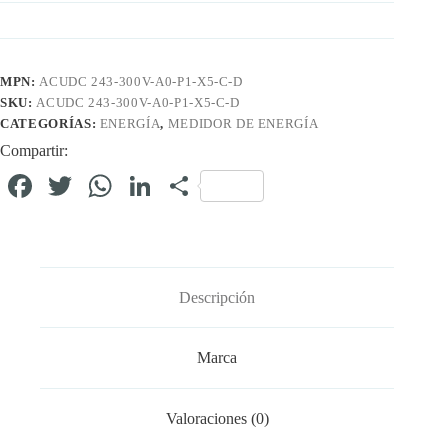
MPN:
ACUDC 243-300V-A0-P1-X5-C-D
SKU:
ACUDC 243-300V-A0-P1-X5-C-D
CATEGORÍAS:
ENERGÍA
,
MEDIDOR DE ENERGÍA
Compartir:
Fa
T
W
Li
C
ce
wi
ha
nk
o
bo
tte
ts
ed
m
ok
r
A
In
pa
Descripción
pp
rti
r
Marca
Valoraciones (0)