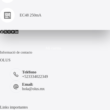
EC48 250mA
Mi cuenta
Informació de contacto
OLUS
Teléfono
+523334022349
Email:
hola@olus.mx
Links importantes