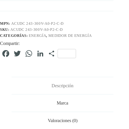
MPN:
ACUDC 243-300V-A0-P2-C-D
SKU:
ACUDC 243-300V-A0-P2-C-D
CATEGORÍAS:
ENERGÍA
,
MEDIDOR DE ENERGÍA
Compartir:
Fa
T
W
Li
C
ce
wi
ha
nk
o
bo
tte
ts
ed
m
ok
r
A
In
pa
Descripción
pp
rti
r
Marca
Valoraciones (0)