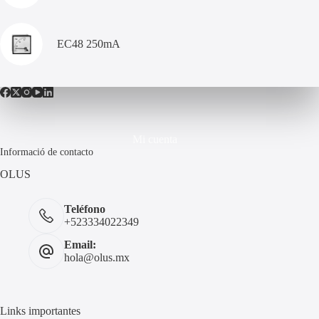
EC48 250mA
Mi cuenta
Informació de contacto
OLUS
Teléfono
+523334022349
Email:
hola@olus.mx
Links importantes