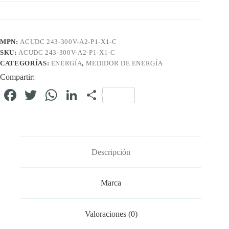
MPN:
ACUDC 243-300V-A2-P1-X1-C
SKU:
ACUDC 243-300V-A2-P1-X1-C
CATEGORÍAS:
ENERGÍA
,
MEDIDOR DE ENERGÍA
Compartir:
Fa
T
W
Li
C
ce
wi
ha
nk
o
bo
tte
ts
ed
m
ok
r
A
In
pa
Descripción
pp
rti
r
Marca
Valoraciones (0)