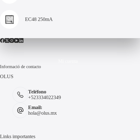
EC48 250mA
Mi cuenta
Informació de contacto
OLUS
Teléfono
+523334022349
Email:
hola@olus.mx
Links importantes