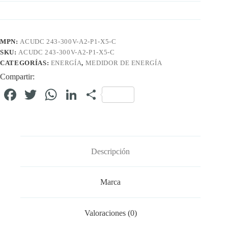
MPN:
ACUDC 243-300V-A2-P1-X5-C
SKU:
ACUDC 243-300V-A2-P1-X5-C
CATEGORÍAS:
ENERGÍA
,
MEDIDOR DE ENERGÍA
Compartir:
Fa
T
W
Li
C
ce
wi
ha
nk
o
bo
tte
ts
ed
m
ok
r
A
In
pa
Descripción
pp
rti
r
Marca
Valoraciones (0)