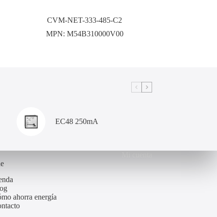
CVM-NET-333-485-C2
MPN:
M54B310000V00
EC48 250mA
Mi cuenta
de
enda
og
mo ahorra energía
ntacto