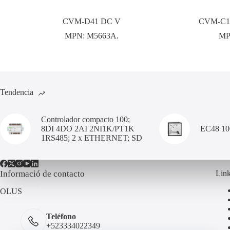
CVM-D41 DC V
CVM-C10
MPN:
M5663A.
MP
Tendencia
Controlador compacto 100;
8DI 4DO 2AI 2NI1K/PT1K
EC48 1
1RS485; 2 x ETHERNET; SD
Informació de contacto
Link
OLUS
Teléfono
+523334022349