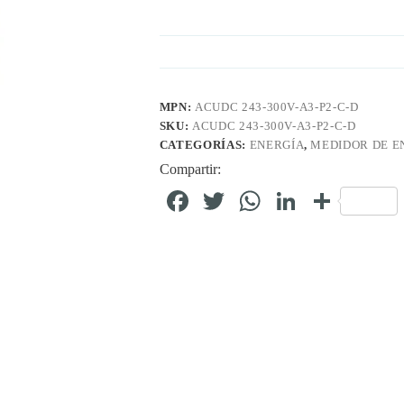
MPN:
ACUDC 243-300V-A3-P2-C-D
SKU:
ACUDC 243-300V-A3-P2-C-D
CATEGORÍAS:
ENERGÍA
,
MEDIDOR DE E
Compartir:
Fa
T
W
Li
C
ce
wi
ha
nk
o
bo
tte
ts
ed
m
ok
r
A
In
pa
pp
rti
r