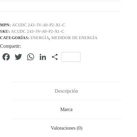
MPN:
ACUDC 243-5V-A0-P2-X1-C
SKU:
ACUDC 243-5V-A0-P2-X1-C
CATEGORÍAS:
ENERGÍA
,
MEDIDOR DE ENERGÍA
Compartir:
Fa
T
W
Li
C
ce
wi
ha
nk
o
bo
tte
ts
ed
m
ok
r
A
In
pa
Descripción
pp
rti
r
Marca
Valoraciones (0)