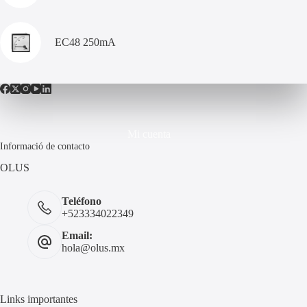
EC48 250mA
Mi cuenta
Informació de contacto
OLUS
Teléfono
+523334022349
Email:
hola@olus.mx
Links importantes