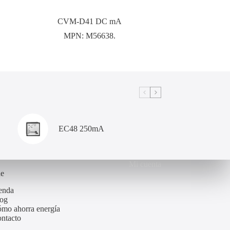
CVM-D41 DC mA
MPN:
M56638.
EC48 250mA
Mi cuenta
de
enda
og
mo ahorra energía
ntacto