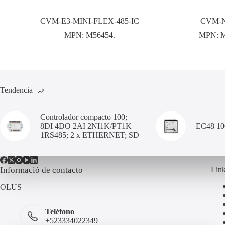
CVM-E3-MINI-FLEX-485-IC
CVM-N
MPN:
M56454.
MPN:
Tendencia
Controlador compacto 100;
8DI 4DO 2AI 2NI1K/PT1K
EC48 1
1RS485; 2 x ETHERNET; SD
Informació de contacto
Link
OLUS
Teléfono
+523334022349