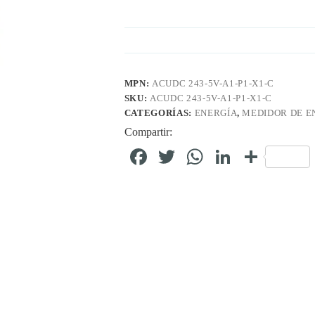
MPN:
ACUDC 243-5V-A1-P1-X1-C
SKU:
ACUDC 243-5V-A1-P1-X1-C
CATEGORÍAS:
ENERGÍA
,
MEDIDOR DE E
Compartir:
Fa
T
W
Li
C
ce
wi
ha
nk
o
bo
tte
ts
ed
m
ok
r
A
In
pa
pp
rti
r