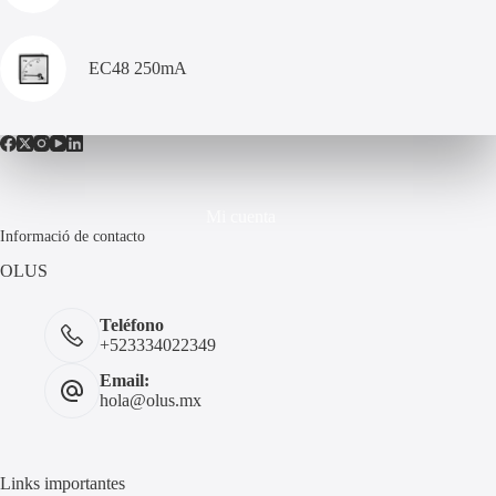
EC48 250mA
Mi cuenta
Informació de contacto
OLUS
Teléfono
+523334022349
Email:
hola@olus.mx
Links importantes