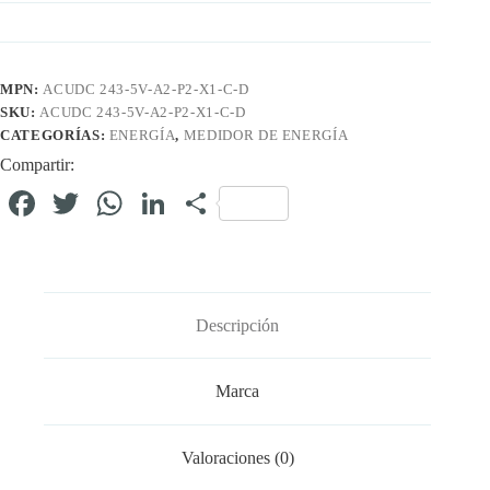
MPN:
ACUDC 243-5V-A2-P2-X1-C-D
SKU:
ACUDC 243-5V-A2-P2-X1-C-D
CATEGORÍAS:
ENERGÍA
,
MEDIDOR DE ENERGÍA
Compartir:
Fa
T
W
Li
C
ce
wi
ha
nk
o
bo
tte
ts
ed
m
ok
r
A
In
pa
Descripción
pp
rti
r
Marca
Valoraciones (0)