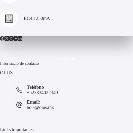
EC48 250mA
Mi cuenta
Informació de contacto
OLUS
Teléfono
+523334022349
Email:
hola@olus.mx
Links importantes