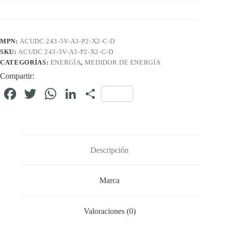
MPN:
ACUDC 243-5V-A3-P2-X2-C-D
SKU:
ACUDC 243-5V-A3-P2-X2-C-D
CATEGORÍAS:
ENERGÍA
,
MEDIDOR DE ENERGÍA
Compartir:
Fa
T
W
Li
C
ce
wi
ha
nk
o
bo
tte
ts
ed
m
ok
r
A
In
pa
Descripción
pp
rti
r
Marca
Valoraciones (0)