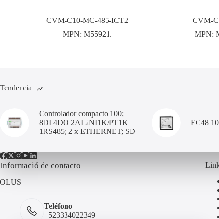
CVM-C10-MC-485-ICT2
CVM-C1
MPN:
M55921.
MPN:
Tendencia
Controlador compacto 100;
8DI 4DO 2AI 2NI1K/PT1K
EC48 1
1RS485; 2 x ETHERNET; SD
Informació de contacto
Link
OLUS
Teléfono
+523334022349