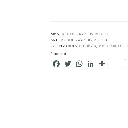
MPN:
ACUDC 243-600V-A0-P1-C
SKU:
ACUDC 243-600V-A0-P1-C
CATEGORÍAS:
ENERGÍA
,
MEDIDOR DE E
Compartir:
Fa
T
W
Li
C
ce
wi
ha
nk
o
bo
tte
ts
ed
m
ok
r
A
In
pa
pp
rti
r