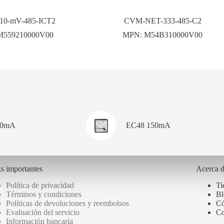
0-mV-485-ICT2
CVM-NET-333-485-C2
M559210000V00
MPN:
M54B310000V00
00mA
EC48 150mA
s importantes
Acerca 
Política de privacidad
Ti
Términos y condiciones
Bl
Políticas de devoluciones y reembolsos
Có
Evaluación del servicio
Co
Información bancaria