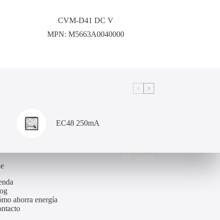
CVM-D41 DC V
MPN:
M5663A0040000
EC48 250mA
Mi cuenta
de
enda
og
mo ahorra energía
ntacto