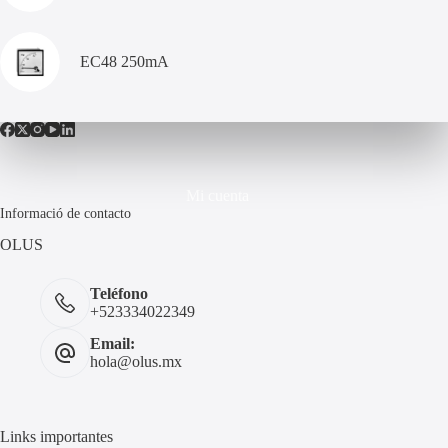
EC48 250mA
Mi cuenta
Informació de contacto
OLUS
Teléfono
+523334022349
Email:
hola@olus.mx
Links importantes