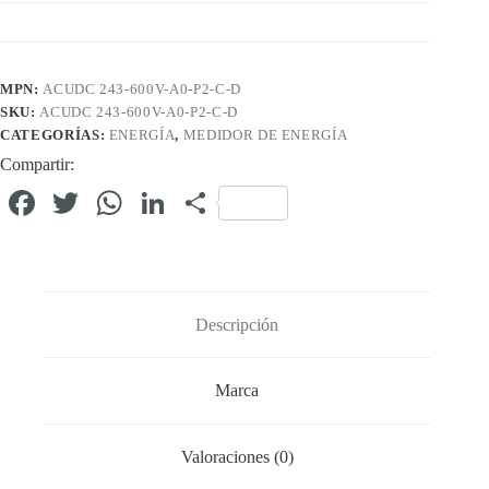
MPN:
ACUDC 243-600V-A0-P2-C-D
SKU:
ACUDC 243-600V-A0-P2-C-D
CATEGORÍAS:
ENERGÍA
,
MEDIDOR DE ENERGÍA
Compartir:
Fa
T
W
Li
C
ce
wi
ha
nk
o
bo
tte
ts
ed
m
ok
r
A
In
pa
Descripción
pp
rti
r
Marca
Valoraciones (0)